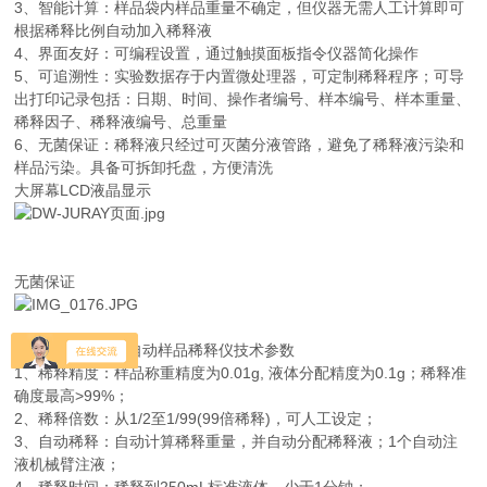
3、智能计算：样品袋内样品重量不确定，但仪器无需人工计算即可
根据稀释比例自动加入稀释液
4、界面友好：可编程设置，通过触摸面板指令仪器简化操作
5、可追溯性：实验数据存于内置微处理器，可定制稀释程序；可导
出打印记录包括：日期、时间、操作者编号、样本编号、样本重量、
稀释因子、稀释液编号、总重量
6、无菌保证：稀释液只经过可灭菌分液管路，避免了稀释液污染和
样品污染。具备可拆卸托盘，方便清洗
大屏幕LCD液晶显示
无菌保证
DW-JURAY型 全自动样品稀释仪技术参数
1、稀释精度：样品称重精度为0.01g, 液体分配精度为0.1g；稀释准
确度最高>99%；
2、稀释倍数：从1/2至1/99(99倍稀释)，可人工设定；
3、自动稀释：自动计算稀释重量，并自动分配稀释液；1个自动注
液机械臂注液；