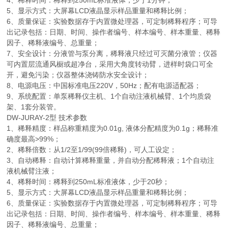
4、稀释时间：稀释到250mL标准液体，少于1分钟；
5、显示方式：大屏幕LCD液晶显示样品重量和稀释比例；
6、质量保证：实验数据存于内置微处理器，可定制稀释程序；可导
出记录包括：日期、时间、操作者编号、样本编号、样本重量、稀释
因子、稀释液编号、总重量
；
7、安全设计：分液管与泵分离，稀释液只经过可灭菌分液管；仪器
可内置层流通风橱或超净台，采用大角度转动臂，进样时袋口可全
开，避免污染；仪器整体浇铸防水安全设计
；
8、电源电压：中国标准电压220V，50Hz；配有电源适配器；
9、系统配置：单泵稀释仪主机、1个自动注液机械臂、1个均质袋
架、1套分装管。
DW-JURAY-2型 技术参数
1、稀释精度：样品称重精度为0.01g, 液体分配精度为0.1g；稀释准
确度最高>99%；
2、稀释倍数：从1/2至1/99(99倍稀释)，可人工设定；
3、自动稀释：自动计算稀释重量，并自动分配稀释液；1个自动注
液机械臂注液；
4、稀释时间：稀释到250mL标准液体，少于20秒；
5、显示方式：大屏幕LCD液晶显示样品重量和稀释比例；
6、质量保证：实验数据存于内置微处理器，可定制稀释程序；可导
出记录包括：日期、时间、操作者编号、样本编号、样本重量、稀释
因子、稀释液编号、总重量
；