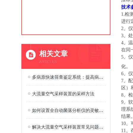
技术
1.
进行
2、
3、
4、
在同
相关文章
5、
ARTICLES
化。
6、
多病原快速筛查鉴定系统：提高病原体检测效率的关键技术
7、
配
区）
大流量空气采样装置的采样方法
8、
检
9、
理系
如何设置全自动菌落分析仪的灵敏度以区分菌落与杂质？
结果
10、
解决大流量空气采样装置常见问题的实用指南
11