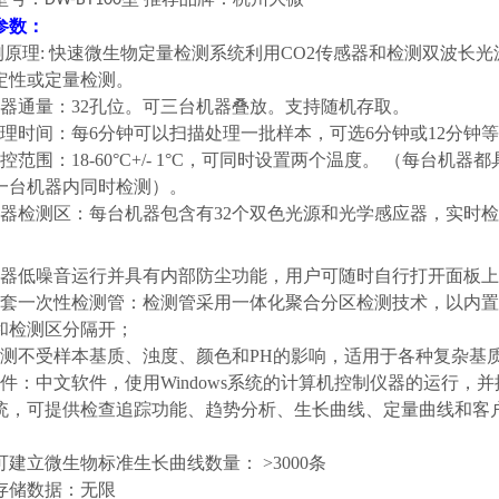
DW-BT100
参数：
检测原理: 快速微生物定量检测系统利用CO2传感器和检测双波
定性或定量检测。
仪器通量：32孔位。可三台机器叠放。支持随机存取。
处理时间：每6分钟可以扫描处理一批样本，可选6分钟或12分钟
温控范围：18-60°C+/- 1°C，可同时设置两个温度。 （每
一台机器内同时检测）。
仪器检测区：每台机器包含有32个双色光源和光学感应器，实时检
仪器低噪音运行并具有内部防尘功能，用户可随时自行打开面板
套一次性检测管：检测管采用一体化聚合分区检测技术，以内置
和检测区分隔开
；
测不受样本基质、浊度、颜色和PH的影响，适用于各种复杂基质
软件：中文软件，使用Windows系统的计算机控制仪器的运行
统，可提供检查追踪功能、趋势分析、生长曲线、定量曲线和客
。
可建立微生物标准生长曲线数量： >3000条
、存储数据：无限