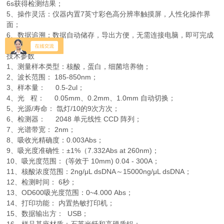
6s获得检测结果；
5、操作灵活：仪器内置7英寸彩色高分辨率触摸屏，人性化操作界
面；
6、数据追溯：数据自动储存，导出方便，无需连接电脑，即可完成
检测并打印数据；
技术参数
1、测量样本类型：核酸，蛋白，细菌培养物；
2、波长范围： 185-850nm；
3、样本量： 0.5-2ul；
4、光 程： 0.05mm、0.2mm、1.0mm 自动切换；
5、光源/寿命： 氙灯/10的9次方次；
6、检测器： 2048 单元线性 CCD 阵列；
7、光谱带宽： 2nm；
8、吸收光精确度：0.003Abs；
9、吸光度准确性：±1%（7.332Abs at 260nm)；
10、吸光度范围： (等效于 10mm) 0.04 - 300A；
11、核酸浓度范围：2ng/μL dsDNA～15000ng/μL dsDNA；
12、检测时间： 6秒；
13、OD600吸光度范围：0~4.000 Abs；
14、打印功能： 内置热敏打印机；
15、数据输出方： USB；