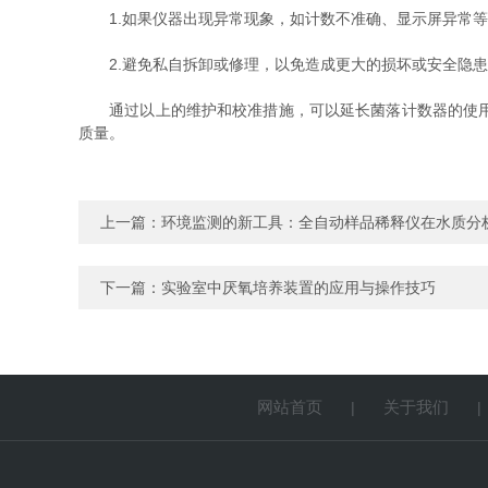
1.如果仪器出现异常现象，如计数不准确、显示屏异常等
2.避免私自拆卸或修理，以免造成更大的损坏或安全隐患
通过以上的维护和校准措施，可以延长菌落计数器的使用寿
质量。
上一篇：
环境监测的新工具：全自动样品稀释仪在水质分
下一篇：
实验室中厌氧培养装置的应用与操作技巧
网站首页
关于我们
|